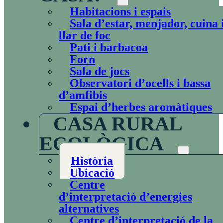
Habitacions i espais
Sala d’estar, menjador, cuina 
llar de foc
Pati i barbacoa
Forn
Sala de jocs
Observatori d’ocells i bassa
d’amfibis
Espai d’herbes aromàtiques
CASA RURAL
ECOLÒGICA
Història
Ubicació
Centre
d’interpretació d’energies
alternatives
Centre d’interpretació de la