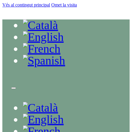
Vés al contingut principal
Omet la visita