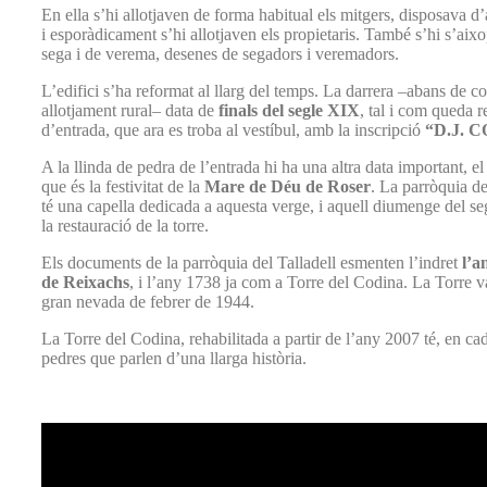
En ella s’hi allotjaven de forma habitual els mitgers, disposava d’
i esporàdicament s’hi allotjaven els propietaris. També s’hi s’ai
sega i de verema, desenes de segadors i veremadors.
L’edifici s’ha reformat al llarg del temps. La darrera –abans de co
allotjament rural– data de
finals del segle XIX
, tal i com queda re
d’entrada, que ara es troba al vestíbul, amb la inscripció
“D.J. C
A la llinda de pedra de l’entrada hi ha una altra data important, e
que és la festivitat de la
Mare de Déu de Roser
. La parròquia de
té una capella dedicada a aquesta verge, i aquell diumenge del se
la restauració de la torre.
Els documents de la parròquia del Talladell esmenten l’indret
l’a
de Reixachs
, i l’any 1738 ja com a Torre del Codina. La Torre va
gran nevada de febrer de 1944.
La Torre del Codina, rehabilitada a partir de l’any 2007 té, en cad
pedres que parlen d’una llarga història.