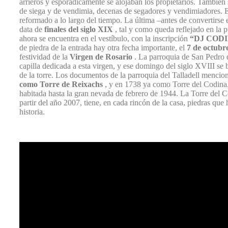
arrieros y esporádicamente se alojaban los propietarios. También
de siega y de vendimia, decenas de segadores y vendimiadores. El
reformado a lo largo del tiempo. La última –antes de convertirse 
data de
finales del siglo XIX
, tal y como queda reflejado en la p
ahora se encuentra en el vestíbulo, con la inscripción
“DJ CODI
de piedra de la entrada hay otra fecha importante, el
7 de octubr
festividad de la
Virgen de Rosario
. La parroquia de San Pedro d
capilla dedicada a esta virgen, y ese domingo del siglo XVIII se 
de la torre. Los documentos de la parroquia del Talladell mencio
como Torre de Reixachs
, y en 1738 ya como Torre del Codina.
habitada hasta la gran nevada de febrero de 1944. La Torre del Co
partir del año 2007, tiene, en cada rincón de la casa, piedras que
historia.