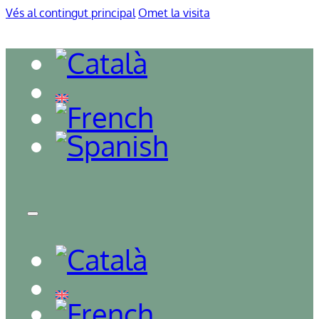
Vés al contingut principal
Omet la visita