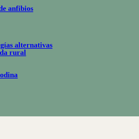
de anfibios
gías alternativas
ida rural
Codina