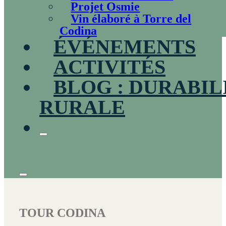
Projet Osmie
Vin élaboré à Torre del
Codina
ÉVÉNEMENTS
ACTIVITÉS
BLOG : DURABIL
RURALE
TOUR CODINA